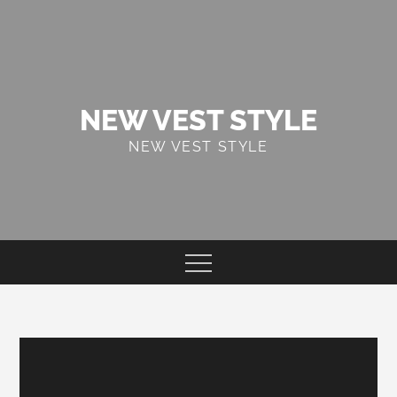
Skip
to
content
NEW VEST STYLE
NEW VEST STYLE