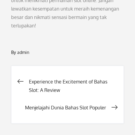
untuk menikmati permainan slot online. Jangan
lewatkan kesempatan untuk meraih kemenangan
besar dan nikmati sensasi bermain yang tak
terlupakan!
By
admin
Post
Experience the Excitement of Bahas
Slot: A Review
navigation
Menjelajahi Dunia Bahas Slot Populer