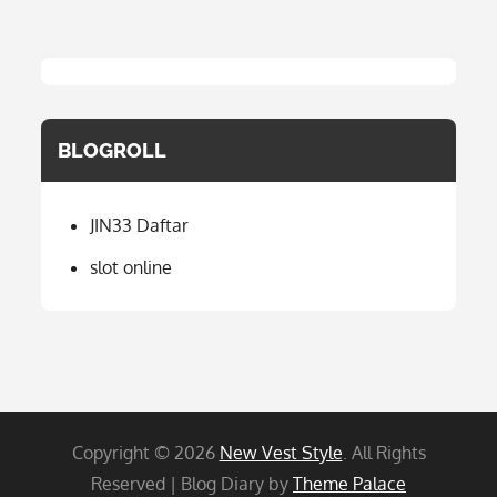
BLOGROLL
JIN33 Daftar
slot online
Copyright © 2026
New Vest Style
. All Rights
Reserved | Blog Diary by
Theme Palace