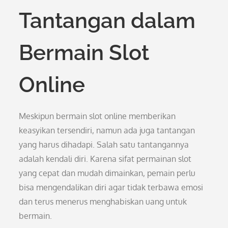
Tantangan dalam
Bermain Slot
Online
Meskipun bermain slot online memberikan
keasyikan tersendiri, namun ada juga tantangan
yang harus dihadapi. Salah satu tantangannya
adalah kendali diri. Karena sifat permainan slot
yang cepat dan mudah dimainkan, pemain perlu
bisa mengendalikan diri agar tidak terbawa emosi
dan terus menerus menghabiskan uang untuk
bermain.