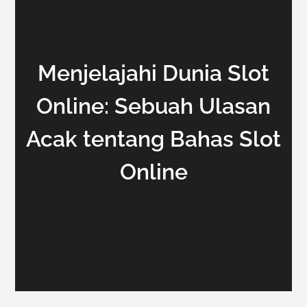
Menjelajahi Dunia Slot
Online: Sebuah Ulasan
Acak tentang Bahas Slot
Online