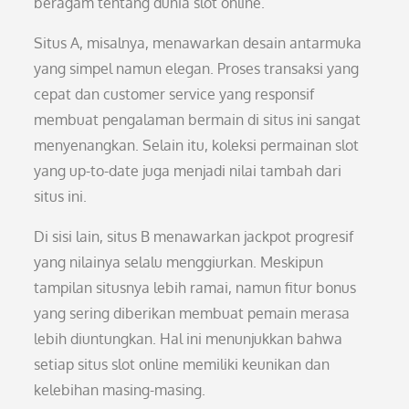
beragam tentang dunia slot online.
Situs A, misalnya, menawarkan desain antarmuka
yang simpel namun elegan. Proses transaksi yang
cepat dan customer service yang responsif
membuat pengalaman bermain di situs ini sangat
menyenangkan. Selain itu, koleksi permainan slot
yang up-to-date juga menjadi nilai tambah dari
situs ini.
Di sisi lain, situs B menawarkan jackpot progresif
yang nilainya selalu menggiurkan. Meskipun
tampilan situsnya lebih ramai, namun fitur bonus
yang sering diberikan membuat pemain merasa
lebih diuntungkan. Hal ini menunjukkan bahwa
setiap situs slot online memiliki keunikan dan
kelebihan masing-masing.