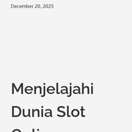
Posted
December 20, 2025
on
Menjelajahi
Dunia Slot