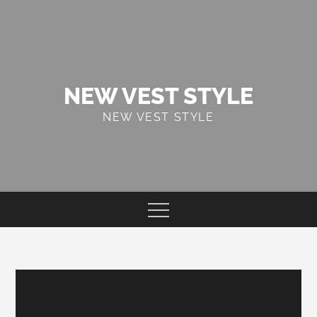
Skip
to
content
NEW VEST STYLE
NEW VEST STYLE