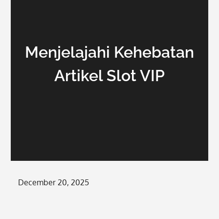
Menjelajahi Kehebatan
Artikel Slot VIP
Posted
December 20, 2025
on