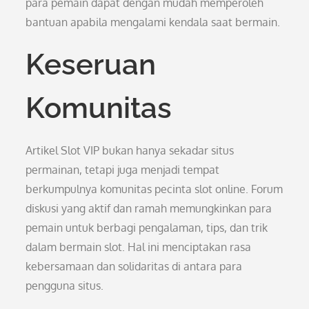
para pemain dapat dengan mudah memperoleh
bantuan apabila mengalami kendala saat bermain.
Keseruan
Komunitas
Artikel Slot VIP bukan hanya sekadar situs
permainan, tetapi juga menjadi tempat
berkumpulnya komunitas pecinta slot online. Forum
diskusi yang aktif dan ramah memungkinkan para
pemain untuk berbagi pengalaman, tips, dan trik
dalam bermain slot. Hal ini menciptakan rasa
kebersamaan dan solidaritas di antara para
pengguna situs.