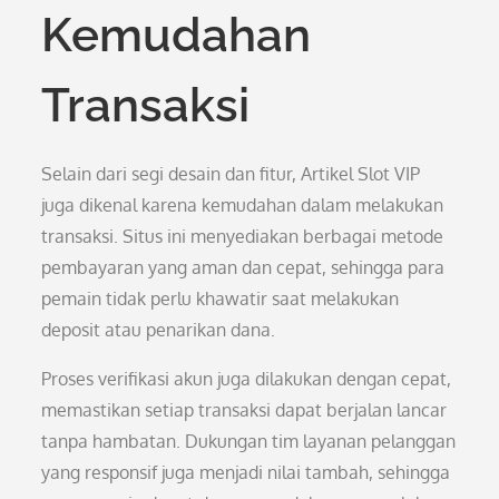
Kemudahan
Transaksi
Selain dari segi desain dan fitur, Artikel Slot VIP
juga dikenal karena kemudahan dalam melakukan
transaksi. Situs ini menyediakan berbagai metode
pembayaran yang aman dan cepat, sehingga para
pemain tidak perlu khawatir saat melakukan
deposit atau penarikan dana.
Proses verifikasi akun juga dilakukan dengan cepat,
memastikan setiap transaksi dapat berjalan lancar
tanpa hambatan. Dukungan tim layanan pelanggan
yang responsif juga menjadi nilai tambah, sehingga