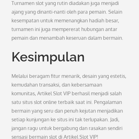
Turnamen slot yang rutin diadakan juga menjadi
ajang yang dinanti-nanti oleh para pemain. Selain
kesempatan untuk memenangkan hadiah besar,
turnamen ini juga mempererat hubungan antar
pemain dan menambah keseruan dalam bermain.
Kesimpulan
Melalui beragam fitur menarik, desain yang estetis,
kemudahan transaksi, dan kebersamaan
komunitas, Artikel Slot VIP berhasil menjadi salah
satu situs slot online terbaik saat ini. Pengalaman
bermain yang seru dan penuh kejutan menjadikan
setiap kunjungan ke situs ini tak terlupakan. Jadi,
jangan ragu untuk bergabung dan rasakan sendiri
sensasi bermain slot di Artikel Slot VIP!