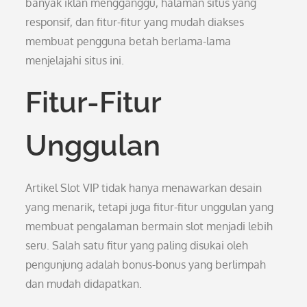
banyak iklan mengganggu, halaman situs yang
responsif, dan fitur-fitur yang mudah diakses
membuat pengguna betah berlama-lama
menjelajahi situs ini.
Fitur-Fitur
Unggulan
Artikel Slot VIP tidak hanya menawarkan desain
yang menarik, tetapi juga fitur-fitur unggulan yang
membuat pengalaman bermain slot menjadi lebih
seru. Salah satu fitur yang paling disukai oleh
pengunjung adalah bonus-bonus yang berlimpah
dan mudah didapatkan.