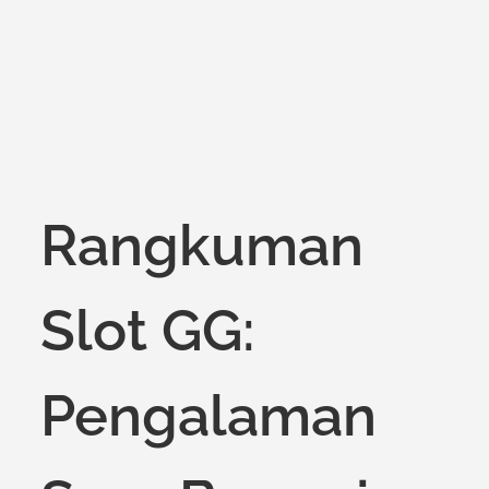
on
Rangkuman
Slot GG:
Pengalaman