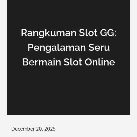
Rangkuman Slot GG:
Pengalaman Seru
Bermain Slot Online
Posted
December 20, 2025