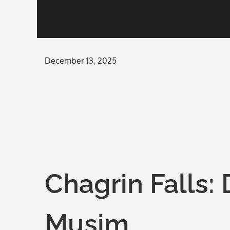
Posted
December 13, 2025
on
Chagrin Falls
Musim