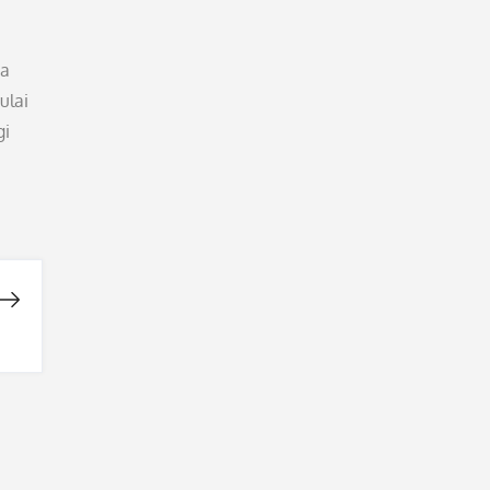
wa
ulai
gi