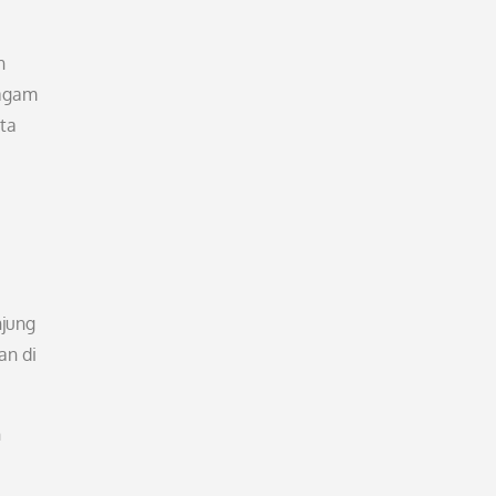
n
ragam
ita
njung
an di
n