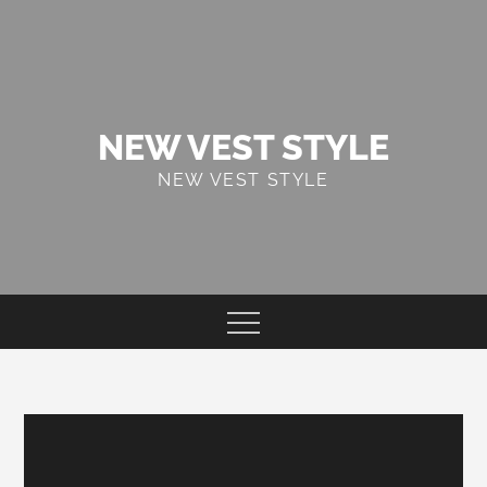
Skip
to
content
NEW VEST STYLE
NEW VEST STYLE