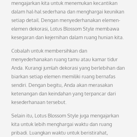
mengajarkan kita untuk menemukan kecantikan
dalam hal-hal sederhana dan menghargai keunikan
setiap detail. Dengan menyederhanakan elemen-
elemen dekorasi, Lotus Blossom Style membawa
kesegaran dan kejernihan dalam ruang hunian kita.
Cobalah untuk membersihkan dan
menyederhanakan ruang tamu atau kamar tidur
Anda. Kurangi jumlah dekorasi yang berlebihan dan
biarkan setiap elemen memiliki ruang bernafas
sendiri. Dengan begitu, Anda akan merasakan
ketenangan dan keindahan yang terpancar dari
kesederhanaan tersebut.
Selain itu, Lotus Blossom Style juga mengajarkan
kita untuk lebih menghargai waktu dan ruang
pribadi. Luangkan waktu untuk beristirahat,