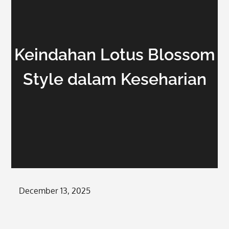
Keindahan Lotus Blossom
Style dalam Keseharian
Posted
December 13, 2025
on