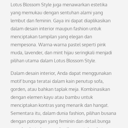
Lotus Blossom Style juga menawarkan estetika
yang memukau dengan sentuhan alami yang
lembut dan feminin. Gaya ini dapat diaplikasikan
dalam desain interior maupun fashion untuk
menciptakan tampilan yang elegan dan
mempesona. Warna-warna pastel seperti pink
muda, lavender, dan mint hijau seringkali menjadi
pilihan utama dalam Lotus Blossom Style.
Dalam desain interior, Anda dapat menggunakan
motif bunga teratai dalam kain penutup sofa,
gorden, atau bahkan taplak meja. Kombinasikan
dengan elemen kayu atau bambu untuk
menciptakan kontras yang menarik dan hangat.
Sementara itu, dalam dunia fashion, pilihan busana
dengan potongan yang feminin dan detail bunga